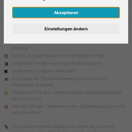
Nederlands
Akzeptieren
Español
Einstellungen ändern
Legende
Français
Du hast an dieser Studie teilgenommen und den Survey Code
eingelöst
Italiano
Du hast an dieser Studie noch nicht teilgenommen
Du hast die Teilnahme an dieser Studie begonnen
Studie steht auf deinem Merkzettel
Die Anzeige der Teilnehmerbewertungen wurde vom
Studienleiter deaktiviert
Mindestens 50% aller Teilnehmer halten die Bearbeitungszeit
für ausreichend
Mehr als 50% aller Teilnehmer halten die Bearbeitungszeit
nicht
für ausreichend
* Die Webseite enthält Affiliate-Links. Wenn du über einen