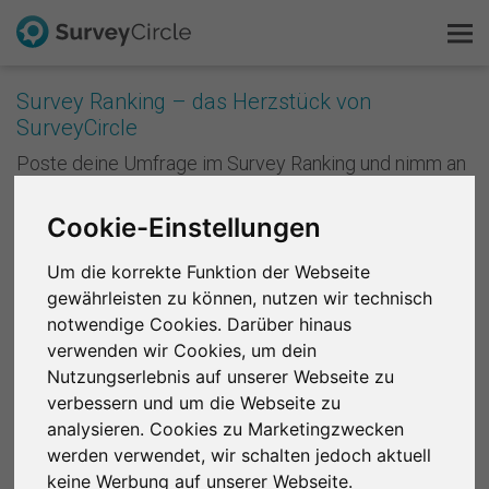
Survey Ranking – das Herzstück von
SurveyCircle
Das ist SurveyCircle
Poste deine Umfrage im Survey Ranking und nimm an
Studien von anderen teil. Mit jeder Teilnahme
Survey Ranking
sammelst du Punkte und verbesserst die Platzierung
Cookie-Einstellungen
deiner Studie im Survey Ranking. Je besser deine
Forschung entdecken
Platzierung ist, desto mehr Menschen nehmen an
Um die korrekte Funktion der Webseite
deiner Studie teil. Anders formuliert: Je mehr du
gewährleisten zu können, nutzen wir technisch
andere unterstützt, desto mehr Unterstützung
FAQ
bekommst du zurück.
notwendige Cookies. Darüber hinaus
verwenden wir Cookies, um dein
Kostenlos registrieren
Registriere dich kostenlos
, um bei SurveyCircle
Nutzungserlebnis auf unserer Webseite zu
Studienteilnehmer zu finden und spannende
verbessern und um die Webseite zu
Anmelden
Forschungsprojekte zu unterstützen.
analysieren. Cookies zu Marketingzwecken
werden verwendet, wir schalten jedoch aktuell
English
Region 1
R 2
R 3
R 4
R 5
R 6
keine Werbung auf unserer Webseite.