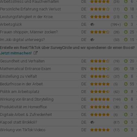
Arbeitsstress und Rauchverhalten
DE
6
(26)
Persönliche Erfahrung nach Verlust
DE
18
(11)
Leistungsfähigkeit in der Krise
DE
5
(23)
Arbeitsglück
DE
3
(199+)
Frauen shoppen, Männer zocken?
DE
25
(28)
Im Job digital unterwegs?
DE
15
(50)
Erstelle ein Reel/TikTok über SurveyCircle und wir spendieren dir einen Boost!
Jetzt mitmachen!
Gesundheit und Verhalten
DE
20
(19)
Mathematical Entrance Exam
EN
18
(28)
Einstellung zu Vielfalt
DE
8
(37)
Bedürfnisse in der Arbeit
DE
55
(5)
Politik am Arbeitsplatz
DE
8
(62)
Wirkung von Brand Storytelling
DE
8
(144)
Produktivität im Homeoffice
DE
6
(38)
Digitale Arbeit & Zufriedenheit
DE
3
(6)
Kapsel statt Brokkoli?
DE
5
(87)
Wirkung von TikTok-Videos
DE
5
(17)