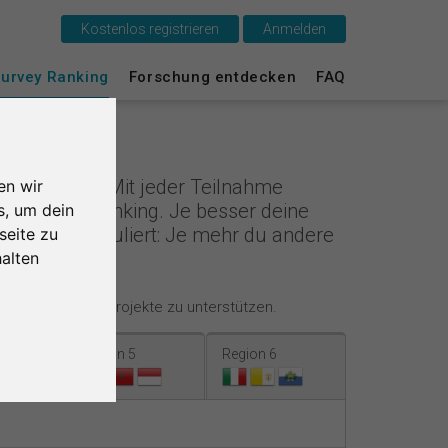
Kostenlos registrieren
Anmelden
urvey Ranking
Forschung entdecken
FAQ
Das ist SurveyCircle
Survey Ranking
cle
deren teil. Mit jeder Teilnahme
en wir
Forschung entdecken
im Survey Ranking. Je besser deine
s, um dein
 Anders formuliert: Je mehr du andere
seite zu
FAQ
alten
Kostenlos registrieren
ende Forschungsprojekte zu unterstützen.
Anmelden
Region 5
Region 6
English
Nederlands