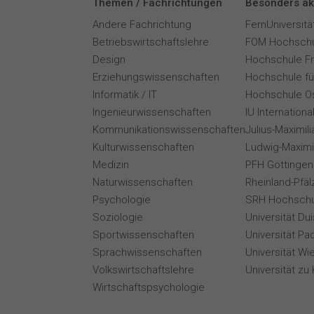
Themen / Fachrichtungen
Besonders ak
Andere Fachrichtung
FernUniversitä
Betriebswirtschaftslehre
FOM Hochschu
Design
Hochschule F
Erziehungswissenschaften
Hochschule für
Informatik / IT
Hochschule O
Ingenieurwissenschaften
IU Internation
Kommunikationswissenschaften
Julius-Maximil
Kulturwissenschaften
Ludwig-Maximi
Medizin
PFH Göttingen
Naturwissenschaften
Rheinland-Pfäl
Psychologie
SRH Hochschu
Soziologie
Universität Du
Sportwissenschaften
Universität Pa
Sprachwissenschaften
Universität Wi
Volkswirtschaftslehre
Universität zu 
Wirtschaftspsychologie