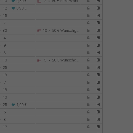
-
10
0,50 €
2
×
50 €
Freie Wahl
-
12
0,30 €
-
15
-
7
-
30
10
×
50 €
Wunschgutschein
-
4
-
9
-
8
-
10
5
×
20 €
Wunschgutschein
-
25
-
18
-
7
-
18
-
10
-
25
1,00 €
-
5
-
8
-
17