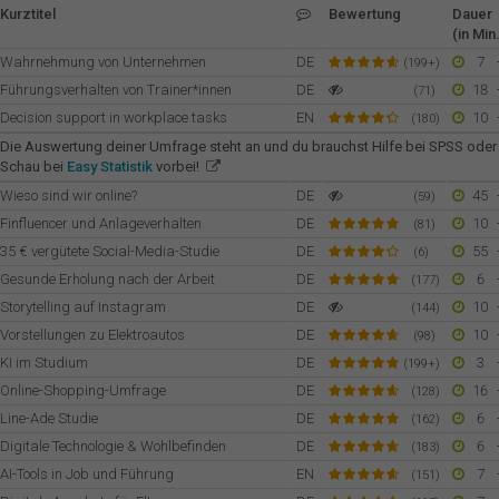
Kurztitel
Bewertung
Dauer
(in Min.
Wahrnehmung von Unternehmen
DE
7
(199+)
Führungsverhalten von Trainer*innen
DE
18
(71)
Decision support in workplace tasks
EN
10
(180)
Die Auswertung deiner Umfrage steht an und du brauchst Hilfe bei SPSS oder
Schau bei
Easy Statistik
vorbei!
Wieso sind wir online?
DE
45
(59)
Finfluencer und Anlageverhalten
DE
10
(81)
35 € vergütete Social-Media-Studie
DE
55
(6)
Gesunde Erholung nach der Arbeit
DE
6
(177)
Storytelling auf Instagram
DE
10
(144)
Vorstellungen zu Elektroautos
DE
10
(98)
KI im Studium
DE
3
(199+)
Online-Shopping-Umfrage
DE
16
(128)
Line-Ade Studie
DE
6
(162)
Digitale Technologie & Wohlbefinden
DE
6
(183)
AI-Tools in Job und Führung
EN
7
(151)