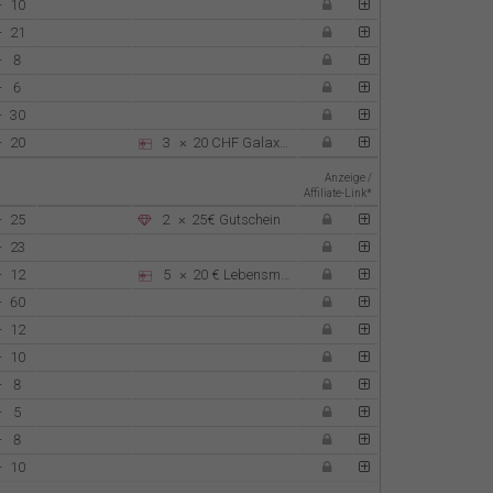
-
10
-
21
-
8
-
6
-
30
-
20
3
×
20 CHF
Galaxus
Anzeige /
Affiliate-Link*
-
25
2
×
25€ Gutschein
-
23
-
12
5
×
20 €
Lebensmittelgutscheine
-
60
-
12
-
10
-
8
-
5
-
8
-
10