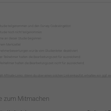
Studie teilgenommen und den Survey Code eingelöst
tudie noch nicht teilgenommen
hme an dieser Studie begonnen
inem Merkzettel
lnehmerbewertungen wurde vom Studienleiter deaktiviert
r Teilnehmer halten die Bearbeitungszeit für ausreichend
Teilnehmer halten die Bearbeitungszeit
nicht
für ausreichend
lt Affiliate-Links. Wenn du über einen solchen Link einkaufst, erhalten wir ggf. ein
te zum Mitmachen