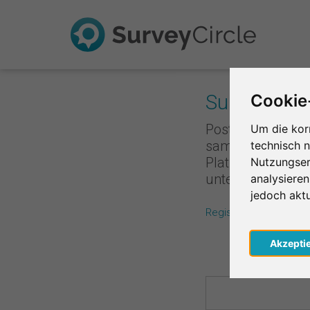
Survey Rank
Cookie
Poste deine Umfr
Um die kor
sammelst du Punk
technisch 
Platzierung ist,
Nutzungser
unterstützt, de
analysiere
jedoch akt
Registriere dich koste
Akzepti
Regio