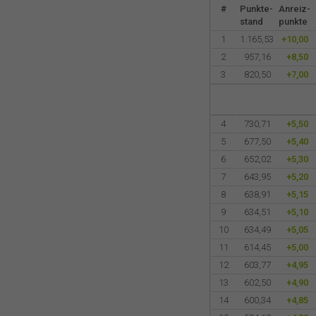
#
Punkte-
Anreiz-
stand
punkte
1
1.165,53
+10,00
2
957,16
+8,50
3
820,50
+7,00
4
730,71
+5,50
5
677,50
+5,40
6
652,02
+5,30
7
643,95
+5,20
8
638,91
+5,15
9
634,51
+5,10
10
634,49
+5,05
11
614,45
+5,00
12
603,77
+4,95
13
602,50
+4,90
14
600,34
+4,85