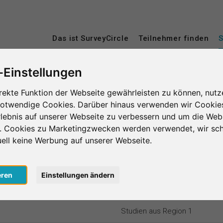
Das ist SurveyCircle
Teilnehmer finden
S
ing – das Herzstück von SurveyCir
-Einstellungen
age im Survey Ranking und nimm an Studien von an
rekte Funktion der Webseite gewährleisten zu können, nutz
te und verbesserst die Platzierung deiner Studie 
notwendige Cookies. Darüber hinaus verwenden wir Cookie
 desto mehr Menschen nehmen an deiner Studie teil.
lebnis auf unserer Webseite zu verbessern und um die Web
sto mehr Unterstützung bekommst du zurück.
n. Cookies zu Marketingzwecken werden verwendet, wir sch
uell keine Werbung auf unserer Webseite.
nlos
, um bei SurveyCircle Studienteilnehmer zu finden und spann
eren
Einstellungen ändern
n 1
Region 2
Region 3
Region 4
Studien aus Region 1