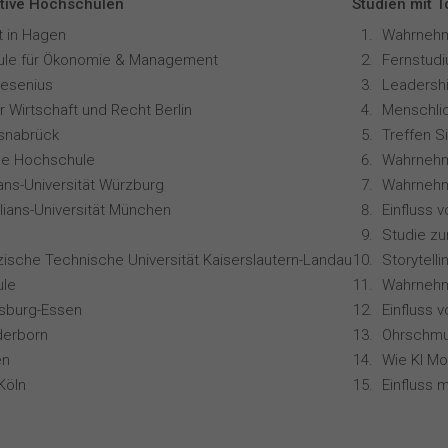
tive Hochschulen
Studien mit 
t in Hagen
le für Ökonomie & Management
resenius
Leadershi
 Wirtschaft und Recht Berlin
snabrück
Treffen S
ale Hochschule
Wahrnehm
ians-Universität Würzburg
lians-Universität München
Studie z
zische Technische Universität Kaiserslautern-Landau
le
isburg-Essen
Einfluss 
derborn
Ohrschmu
en
Köln