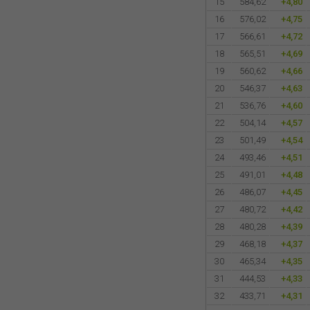
15
584,62
+4,80
16
576,02
+4,75
17
566,61
+4,72
18
565,51
+4,69
19
560,62
+4,66
20
546,37
+4,63
21
536,76
+4,60
22
504,14
+4,57
23
501,49
+4,54
24
493,46
+4,51
25
491,01
+4,48
26
486,07
+4,45
27
480,72
+4,42
28
480,28
+4,39
29
468,18
+4,37
30
465,34
+4,35
31
444,53
+4,33
32
433,71
+4,31