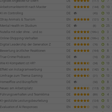
Digitale Angebote für Eltern
DE
7
(117)
Arbeitsmarkteintritt nach Master
DE
10
(144)
KI im Controlling
DE
10
(45)
Stray Animals & Tourism
EN
5
(121)
Mental Health im Studium
DE
25
(8)
Nutella mit oder ohne... und so
DE
3
(199+)
Online-Shopping-Verhalten
DE
5
(199+)
Digital Leadership der Generation Z
DE
6
(76)
Bewertung ärztlicher Reaktionen
DE
8
(194)
True-Crime-Podcasts
DE
20
(16)
Wie KI-Kompetent ist HR?
DE
13
(34)
Effekt von Instagramwerbung
EN
6
(142)
Umfrage zum Thema Gaming
DE
13
(21)
Homeoffice und Büropflicht
DE
8
(56)
Neues am Arbeitsplatz
DE
20
(113)
Führungsverhalten und Teamklima
DE
4
(89)
KI-gestützte Leistungsbeurteilung
DE
5
(124)
Evaluation of AI Responses
EN
12
(16)