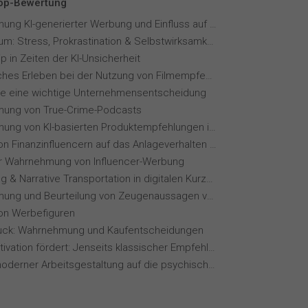
Top-Bewertung
Wahrnehmung KI-generierter Werbung und Einfluss auf Markenvertrauen
Fernstudium: Stress, Prokrastination & Selbstwirksamkeit
p in Zeiten der KI-Unsicherheit
Menschliches Erleben bei der Nutzung von Filmempfehlungssystemen
ie eine wichtige Unternehmensentscheidung
ung von True-Crime-Podcasts
Wahrnehmung von KI-basierten Produktempfehlungen in Mode-Online-Shops
Einfluss von Finanzinfluencern auf das Anlageverhalten der Gen Z⁠
ur Wahrnehmung von Influencer-Werbung
Storytelling & Narrative Transportation in digitalen Kurzvideoformaten
Wahrnehmung und Beurteilung von Zeugenaussagen vor Gericht
von Werbefiguren
ck: Wahrnehmung und Kaufentscheidungen
Wie KI Motivation fördert: Jenseits klassischer Empfehlungssysteme
Einfluss moderner Arbeitsgestaltung auf die psychische Gesundheit