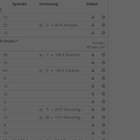
Spende
Verlosung
Status
)
Español
-
10
-
22
3
×
50 €
Amazon
Français
-
15
 R Studio?
Italiano
Anzeige /
Affiliate-Link*
-
50
1
×
100 €
Wunschgutschein
-
15
-
60
3
×
150 €
Cadooz
-
8
-
12
-
12
-
5
-
21
5
×
30 €
Wunschgutschein
-
10
20
×
15 €
Wunschgutschein
-
8
-
10