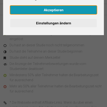
Nederlands
Akzeptieren
Español
Einstellungen ändern
Legende
Français
Du hast an dieser Studie teilgenommen und den Survey Code
eingelöst
Italiano
Du hast an dieser Studie noch nicht teilgenommen
Du hast die Teilnahme an dieser Studie begonnen
Studie steht auf deinem Merkzettel
Die Anzeige der Teilnehmerbewertungen wurde vom
Studienleiter deaktiviert
Mindestens 50% aller Teilnehmer halten die Bearbeitungszeit
für ausreichend
Mehr als 50% aller Teilnehmer halten die Bearbeitungszeit
nicht
für ausreichend
* Die Webseite enthält Affiliate-Links. Wenn du über einen