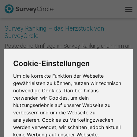
Survey Ranking – das Herzstück von
SurveyCircle
Das ist SurveyCircle
Poste deine Umfrage im Survey Ranking und nimm an
Studien von anderen teil. Mit jeder Teilnahme
Survey Ranking
sammelst du Punkte und verbesserst die Platzierung
Cookie-Einstellungen
deiner Studie im Survey Ranking. Je besser deine
Forschung entdecken
Platzierung ist, desto mehr Menschen nehmen an
Um die korrekte Funktion der Webseite
deiner Studie teil. Anders formuliert: Je mehr du
gewährleisten zu können, nutzen wir technisch
andere unterstützt, desto mehr Unterstützung
FAQ
bekommst du zurück.
notwendige Cookies. Darüber hinaus
verwenden wir Cookies, um dein
Kostenlos registrieren
Registriere dich kostenlos
, um bei SurveyCircle
Nutzungserlebnis auf unserer Webseite zu
Studienteilnehmer zu finden und spannende
verbessern und um die Webseite zu
Anmelden
Forschungsprojekte zu unterstützen.
analysieren. Cookies zu Marketingzwecken
werden verwendet, wir schalten jedoch aktuell
English
Region 1
R 2
R 3
R 4
R 5
R 6
keine Werbung auf unserer Webseite.