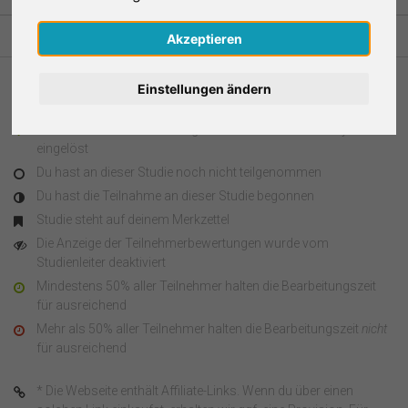
Nederlands
Akzeptieren
Español
Einstellungen ändern
Legende
Français
Du hast an dieser Studie teilgenommen und den Survey Code
eingelöst
Italiano
Du hast an dieser Studie noch nicht teilgenommen
Du hast die Teilnahme an dieser Studie begonnen
Studie steht auf deinem Merkzettel
Die Anzeige der Teilnehmerbewertungen wurde vom
Studienleiter deaktiviert
Mindestens 50% aller Teilnehmer halten die Bearbeitungszeit
für ausreichend
Mehr als 50% aller Teilnehmer halten die Bearbeitungszeit
nicht
für ausreichend
* Die Webseite enthält Affiliate-Links. Wenn du über einen