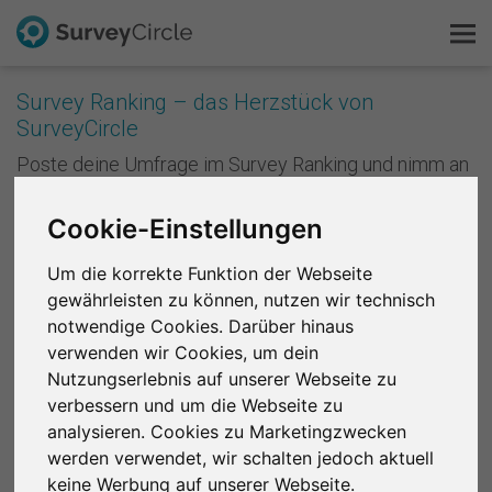
Survey Ranking – das Herzstück von
SurveyCircle
Das ist SurveyCircle
Poste deine Umfrage im Survey Ranking und nimm an
Studien von anderen teil. Mit jeder Teilnahme
Survey Ranking
sammelst du Punkte und verbesserst die Platzierung
Cookie-Einstellungen
deiner Studie im Survey Ranking. Je besser deine
Forschung entdecken
Platzierung ist, desto mehr Menschen nehmen an
Um die korrekte Funktion der Webseite
deiner Studie teil. Anders formuliert: Je mehr du
gewährleisten zu können, nutzen wir technisch
andere unterstützt, desto mehr Unterstützung
FAQ
bekommst du zurück.
notwendige Cookies. Darüber hinaus
verwenden wir Cookies, um dein
Kostenlos registrieren
Registriere dich kostenlos
, um bei SurveyCircle
Nutzungserlebnis auf unserer Webseite zu
Studienteilnehmer zu finden und spannende
verbessern und um die Webseite zu
Anmelden
Forschungsprojekte zu unterstützen.
analysieren. Cookies zu Marketingzwecken
werden verwendet, wir schalten jedoch aktuell
English
Region 1
R 2
R 3
R 4
R 5
R 6
keine Werbung auf unserer Webseite.