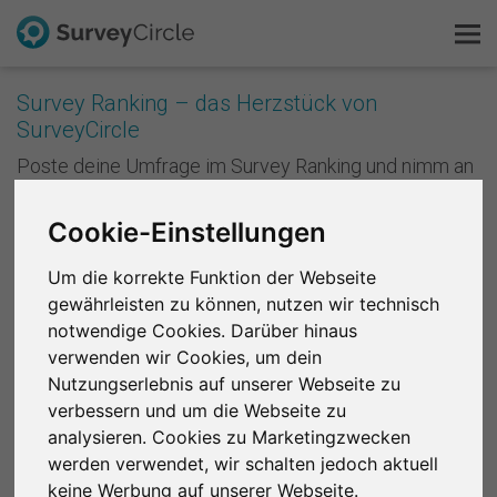
Survey Ranking – das Herzstück von
SurveyCircle
Das ist SurveyCircle
Poste deine Umfrage im Survey Ranking und nimm an
Studien von anderen teil. Mit jeder Teilnahme
Survey Ranking
sammelst du Punkte und verbesserst die Platzierung
Cookie-Einstellungen
deiner Studie im Survey Ranking. Je besser deine
Forschung entdecken
Platzierung ist, desto mehr Menschen nehmen an
Um die korrekte Funktion der Webseite
deiner Studie teil. Anders formuliert: Je mehr du
gewährleisten zu können, nutzen wir technisch
andere unterstützt, desto mehr Unterstützung
FAQ
bekommst du zurück.
notwendige Cookies. Darüber hinaus
verwenden wir Cookies, um dein
Kostenlos registrieren
Registriere dich kostenlos
, um bei SurveyCircle
Nutzungserlebnis auf unserer Webseite zu
Studienteilnehmer zu finden und spannende
verbessern und um die Webseite zu
Anmelden
Forschungsprojekte zu unterstützen.
analysieren. Cookies zu Marketingzwecken
werden verwendet, wir schalten jedoch aktuell
English
Region 1
R 2
R 3
R 4
R 5
R 6
keine Werbung auf unserer Webseite.