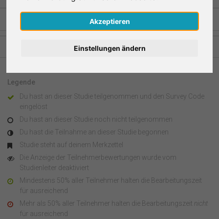
Nederlands
Akzeptieren
Español
Studien aus anderen Regionen
Einstellungen ändern
Français
Legende
Italiano
Du hast an dieser Studie teilgenommen und den Survey Code
eingelöst
Du hast an dieser Studie noch nicht teilgenommen
Du hast die Teilnahme an dieser Studie begonnen
Studie steht auf deinem Merkzettel
Die Anzeige der Teilnehmerbewertungen wurde vom
Studienleiter deaktiviert
Mindestens 50% aller Teilnehmer halten die Bearbeitungszeit
für ausreichend
Mehr als 50% aller Teilnehmer halten die Bearbeitungszeit
nicht
für ausreichend