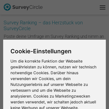
Survey Ranking – das Herzstück von
SurveyCircle
Das ist SurveyCircle
Poste deine Umfrage im Survey Ranking und nimm an
Studien von anderen teil. Mit jeder Teilnahme
Survey Ranking
sammelst du Punkte und verbesserst die Platzierung
Cookie-Einstellungen
deiner Studie im Survey Ranking. Je besser deine
Forschung entdecken
Platzierung ist, desto mehr Menschen nehmen an
Um die korrekte Funktion der Webseite
deiner Studie teil. Anders formuliert: Je mehr du
gewährleisten zu können, nutzen wir technisch
andere unterstützt, desto mehr Unterstützung
FAQ
bekommst du zurück.
notwendige Cookies. Darüber hinaus
verwenden wir Cookies, um dein
Kostenlos registrieren
Registriere dich kostenlos
, um bei SurveyCircle
Nutzungserlebnis auf unserer Webseite zu
Studienteilnehmer zu finden und spannende
verbessern und um die Webseite zu
Anmelden
Forschungsprojekte zu unterstützen.
analysieren. Cookies zu Marketingzwecken
werden verwendet, wir schalten jedoch aktuell
English
Region 1
R 2
R 3
R 4
R 5
R 6
keine Werbung auf unserer Webseite.