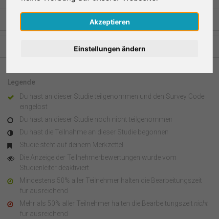
Nederlands
Akzeptieren
Español
Studien aus anderen Regionen
Einstellungen ändern
Français
Legende
Italiano
Du hast an dieser Studie teilgenommen und den Survey Code
eingelöst
Du hast an dieser Studie noch nicht teilgenommen
Du hast die Teilnahme an dieser Studie begonnen
Studie steht auf deinem Merkzettel
Die Anzeige der Teilnehmerbewertungen wurde vom
Studienleiter deaktiviert
Mindestens 50% aller Teilnehmer halten die Bearbeitungszeit
für ausreichend
Mehr als 50% aller Teilnehmer halten die Bearbeitungszeit
nicht
für ausreichend